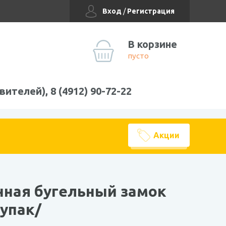
Вход
/
Регистрация
В корзине
пусто
вителей), 8 (4912) 90-72-22
Акции
гельный замок 1Б-0,65л /6шт упак/
нная бугельный замок
 упак/