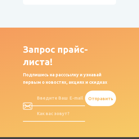
Запрос
прайс-
листа!
Подпишись на расссылку и узнавай
первым о новостях, акциях и скидках