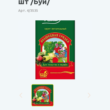
шт /Буй/
Арт. 4/3535