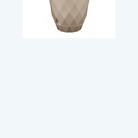
Арт. 53/10033
В наличии
Горшок для цветов "Laurel"
D175мм, 2,3л с поддоном
(бежевый) 221610927/01/18/
142.72 ₽