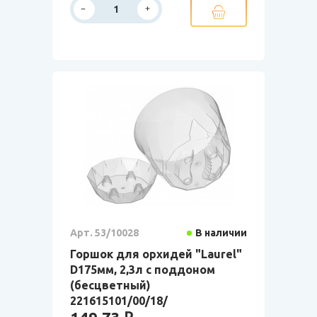
Арт. 53/10028
В наличии
Горшок для орхидей "Laurel"
D175мм, 2,3л с поддоном
(бесцветный)
221615101/00/18/