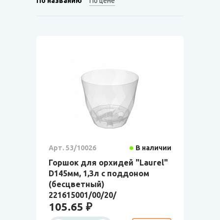
По названию
По цене
Арт. 53/10026
В наличии
Горшок для орхидей "Laurel"
D145мм, 1,3л с поддоном
(бесцветный)
221615001/00/20/
105.65 ₽