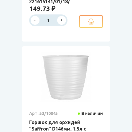
221615141/01/18/
149.73 ₽
Арт. 53/10045
В наличии
Горшок для орхидей
"Saffron" D146мм, 1,5л с