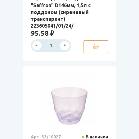
"Saffron" D146мм, 1,5л с
поддоном (сиреневый
транспарент)
223605041/01/24/
95.58 ₽
Арт. 53/10027
В наличии