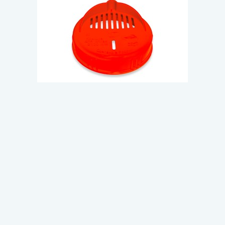
Арт. 7/3834
В наличии
Крышка ПЭТ Сливная III-82
цветная /200шт.упак./
11.44 ₽