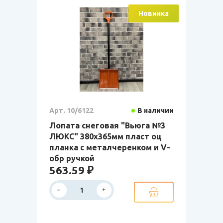
Новинка
Арт. 10/6122
В наличии
Лопата снеговая "Вьюга №3
ЛЮКС" 380х365мм пласт оц
планка с металчеренком и V-
обр ручкой
563.59 ₽