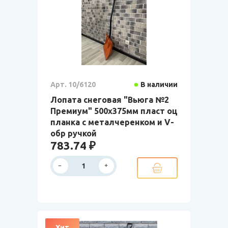
Арт. 10/6120
В наличии
Лопата снеговая "Вьюга №2
Премиум" 500х375мм пласт оц
планка с металчеренком и V-
обр ручкой
783.74 ₽
Хит