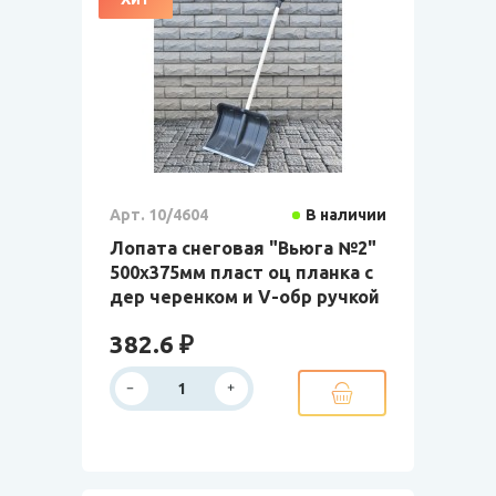
Арт. 10/4604
В наличии
Лопата снеговая "Вьюга №2"
500х375мм пласт оц планка с
дер черенком и V-обр ручкой
382.6 ₽