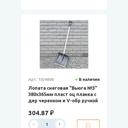
Арт. 10/4606
В наличии
Лопата снеговая "Вьюга №3"
380х365мм пласт оц планка с
дер черенком и V-обр ручкой
304.87 ₽