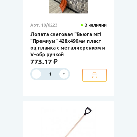
Арт. 10/6223
В наличии
Лопата снеговая "Вьюга №1
"Премиум" 428х490мм пласт
оц планка с металчеренком и
V-обр ручкой
773.17 ₽