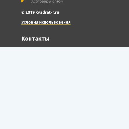
© 2019 Kvadrat-r.ru
Условия использования
Контакты
Звоните с 8-00 до 17-00 Пн-Пт, перерыв
с 12-00 до 13-00
8 (4912) 90-72-72 (отдел
продаж), 8 (4912) 90-69-04
(отдел торговых
представителей), 8 (4912) 90-
72-22 (склад)
E-mail:
polimer_ryazan@mail.ru kvadrat-p@mail.ru
Время работы:
Пн-Пт с 8-00 до 17-00, перерыв с 12-00 до