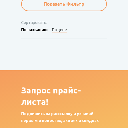
Показать Фильтр
Сортировать:
По названию
По цене
Запрос
прайс-
листа!
Подпишись на расссылку и узнавай
первым о новостях, акциях и скидках