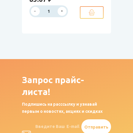
Запрос
прайс-
листа!
Подпишись на расссылку и узнавай
первым о новостях, акциях и скидках