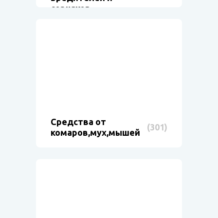
сорняков
Средства от
(301)
комаров,мух,мышей