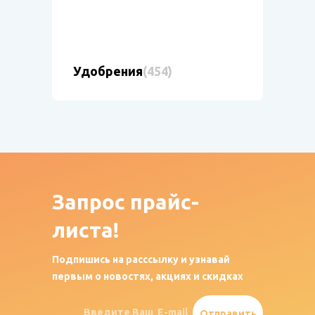
Удобрения
(454)
Запрос
прайс-
листа!
Подпишись на расссылку и узнавай
первым о новостях, акциях и скидках