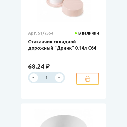
Арт. 51/7554
В наличии
Стаканчик складной
дорожный "Дринк" 0,14л С64
68.24 ₽