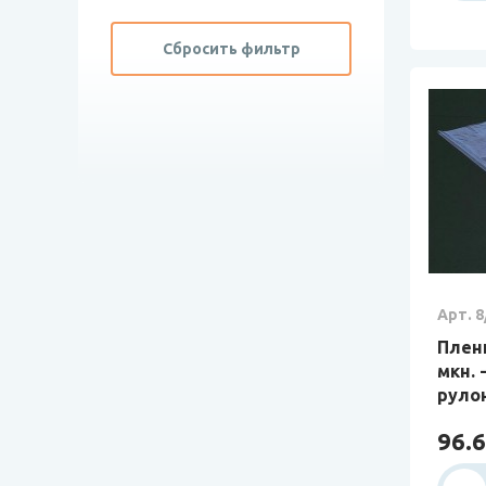
Сбросить фильтр
Арт. 8
Плен
мкн. 
руло
96.6