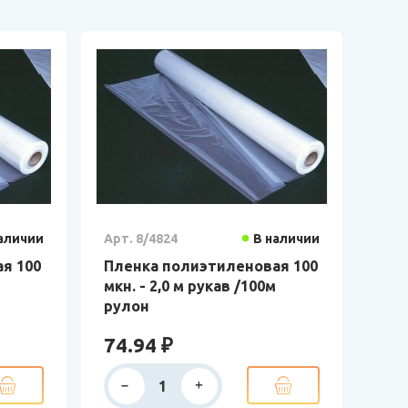
аличии
Арт. 8/4824
В наличии
я 100
Пленка полиэтиленовая 100
мкн. - 2,0 м рукав /100м
рулон
74.94 ₽