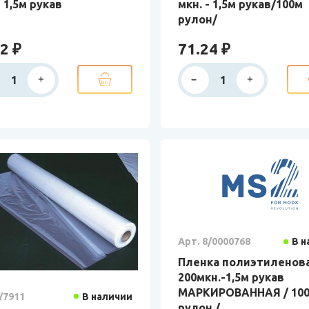
- 1,5м рукав
мкн. - 1,5м рукав/100м
рулон/
2 ₽
71.24 ₽
Арт. 8/0000768
В н
Пленка полиэтиленов
200мкн.-1,5м рукав
МАРКИРОВАННАЯ / 10
/7911
В наличии
рулон /