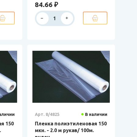
84.66 ₽
аличии
Арт. 8/4825
В наличии
я 150
Пленка полиэтиленовая 150
.
мкн. - 2.0 м рукав/ 100м.
рулон