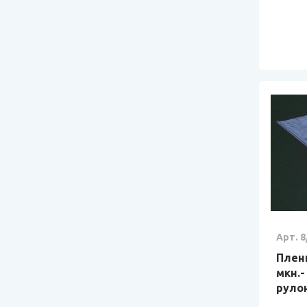
Арт. 8
Плен
мкн.-
руло