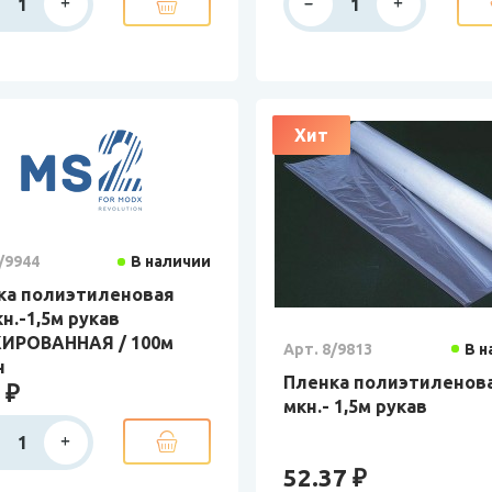
Хит
/9944
В наличии
ка полиэтиленовая
н.-1,5м рукав
ИРОВАННАЯ / 100м
Арт. 8/9813
В н
н
Пленка полиэтиленова
 ₽
мкн.- 1,5м рукав
52.37 ₽