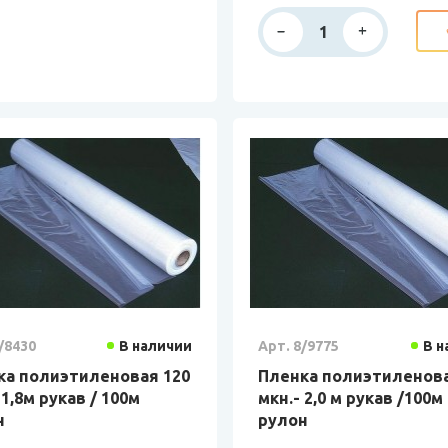
/8430
В наличии
Арт. 8/9775
В н
ка полиэтиленовая 120
Пленка полиэтиленова
 1,8м рукав / 100м
мкн.- 2,0 м рукав /100м
н
рулон