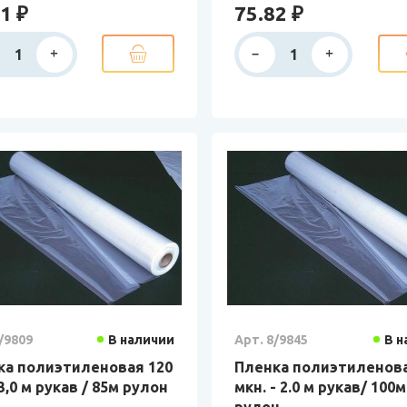
1 ₽
75.82 ₽
/9809
В наличии
Арт. 8/9845
В н
ка полиэтиленовая 120
Пленка полиэтиленова
3,0 м рукав / 85м рулон
мкн. - 2.0 м рукав/ 100м
рулон