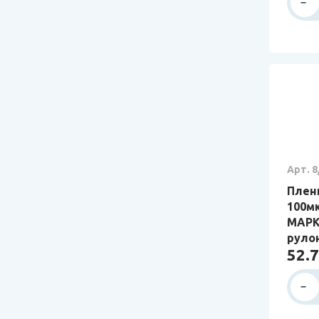
Арт. 8
Плен
100мк
МАРК
руло
52.7