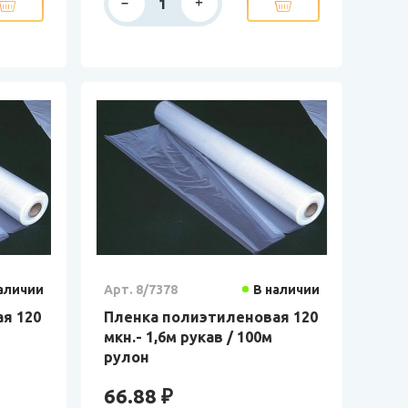
аличии
Арт. 8/7378
В наличии
я 120
Пленка полиэтиленовая 120
мкн.- 1,6м рукав / 100м
рулон
66.88 ₽