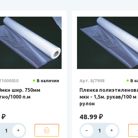
/1000050
В наличии
Арт. 8/7908
В н
0мкн шир. 750мм
Пленка полиэтиленова
но/1000 п.м
мкн - 1,5м. рукав/100 м
рулон
 ₽
48.99 ₽