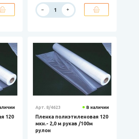
аличии
Арт. 8/4623
В наличии
я 120
Пленка полиэтиленовая 120
мкн.- 2,0 м рукав /100м
рулон