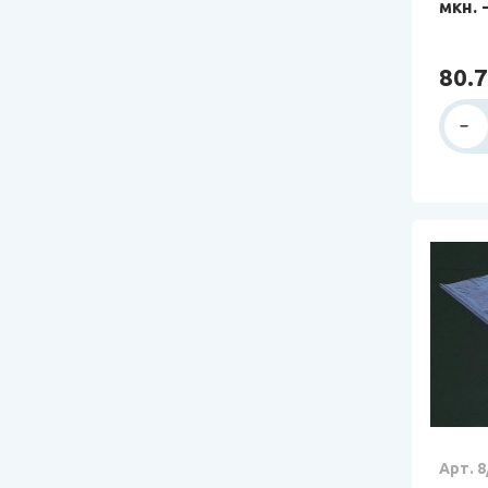
мкн. 
80.7
Арт. 8