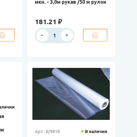
мкн. - 3,0м рукав /50 м рулон
181.21 ₽
аличии
ая
0м
Арт. 8/9818
В наличии