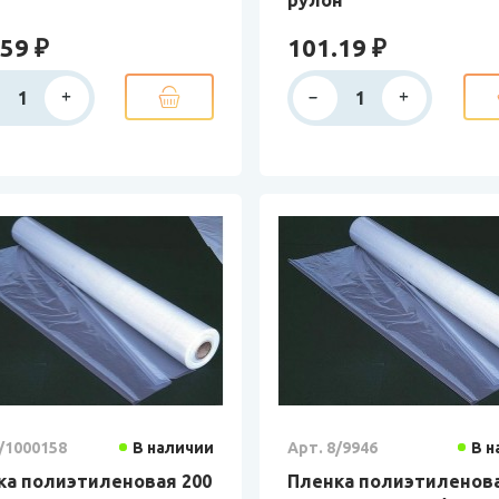
59 ₽
101.19 ₽
/1000158
В наличии
Арт. 8/9946
В н
ка полиэтиленовая 200
Пленка полиэтиленова