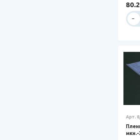
80.2
Арт. 8
Плен
мкн.-