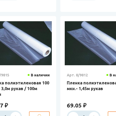
/9815
В наличии
Арт. 8/9812
В н
ка полиэтиленовая 100
Пленка полиэтиленова
- 3,0м рукав / 100м
мкн.- 1,45м рукав
н
7 ₽
69.05 ₽