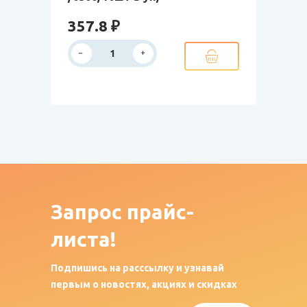
357.8 ₽
Запрос
прайс-
листа!
Подпишись на расссылку и узнавай
первым о новостях, акциях и скидках