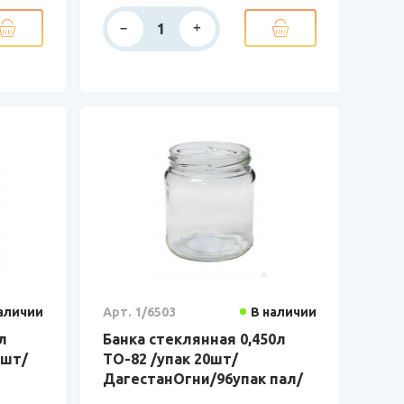
аличии
Арт. 1/6503
В наличии
л
Банка стеклянная 0,450л
0шт/
ТО-82 /упак 20шт/
ДагестанОгни/96упак пал/