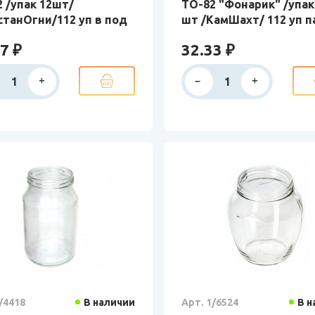
 /упак 12шт/
ТО-82 "Фонарик" /упак
станОгни/112 уп в под
шт /КамШахт/ 112 уп 
7 ₽
32.33 ₽
/4418
В наличии
Арт. 1/6524
В н