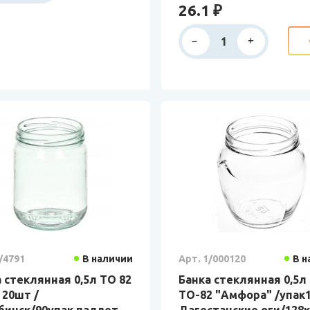
26.1 ₽
/4791
В наличии
Арт. 1/000120
В н
 стеклянная 0,5л ТО 82
Банка стеклянная 0,5л
 20шт /
ТО-82 "Амфора" /упак
бинск/90упак паллет
Дагестанские оги/128