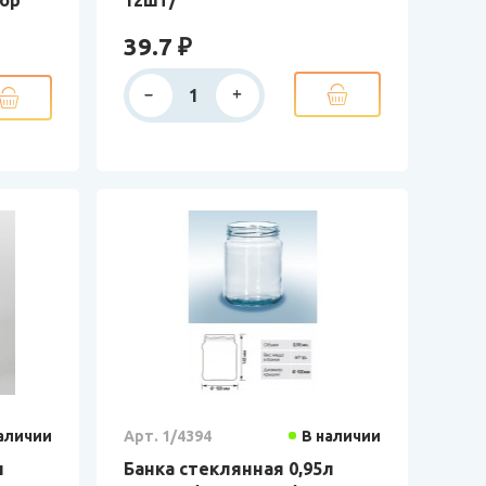
39.7 ₽
аличии
Арт. 1/4394
В наличии
л
Банка стеклянная 0,95л