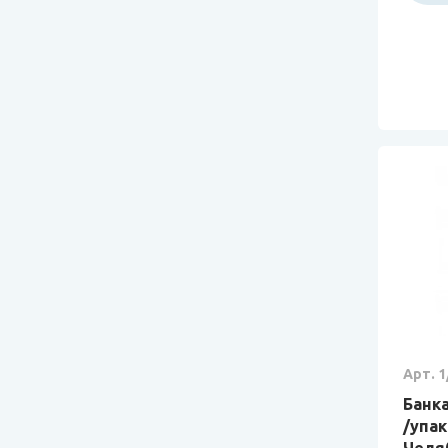
Арт. 1
Банка
/упак
Челя