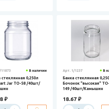
/11873
В наличии
Арт. 1/1237
В н
 стеклянная 0,250л
Банка стеклянная 0,25
art Jar ТО-58 /40шт/
Бочонок "высокая" ТО
ышин
149 /40шт/Камышин
8 ₽
18.67 ₽