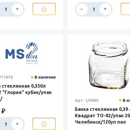
/11876
В наличии
 стеклянная 0,350л
 "Глория" кубик/упак
/
Арт. 1/4880
В н
Банка стеклянная 0,39 
 ₽
Квадрат ТО-82/упак 2
Челябинск/120уп пал