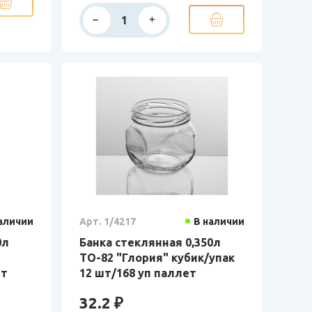
аличии
Арт. 1/4217
В наличии
0л
Банка стеклянная 0,350л
ТО-82 "Глория" кубик/упак
ет
12 шт/168 уп паллет
32.2 ₽