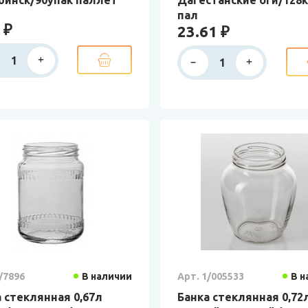
пал
 ₽
23.61 ₽
/7896
В наличии
Арт. 1/005533
В н
 стеклянная 0,67л
Банка стеклянная 0,72