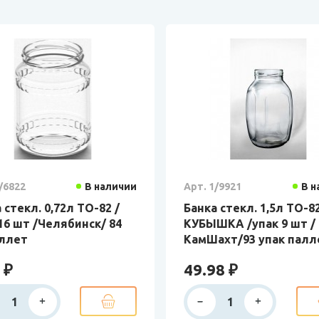
/6822
В наличии
Арт. 1/9921
В н
 стекл. 0,72л ТО-82 /
Банка стекл. 1,5л ТО-8
16 шт /Челябинск/ 84
КУБЫШКА /упак 9 шт /
аллет
КамШахт/93 упак палл
 ₽
49.98 ₽