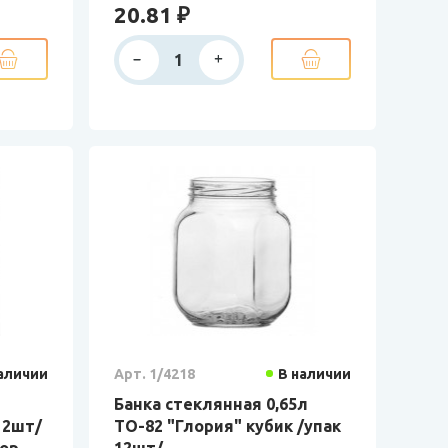
20.81 ₽
аличии
Арт. 1/4218
В наличии
Банка стеклянная 0,65л
12шт/
ТО-82 "Глория" кубик /упак
кор
12шт/