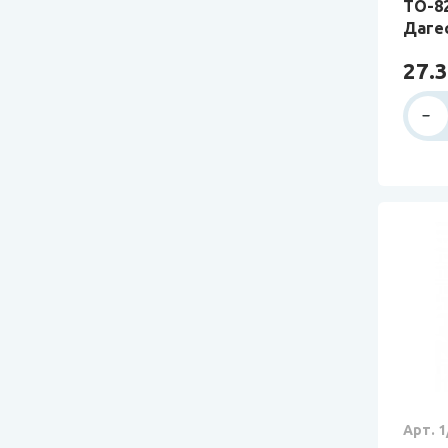
ТО-82
Даге
27.3
Арт. 1