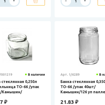
/001219
В наличии
Арт. 1/6289
В н
 стеклянная 0,250л
Банка стеклянная 0,35
ильница ТО-66 /упак
ТО-66 /упак 40шт/
 /Камышин/
Камышин/126 уп палл
7 ₽
21.83 ₽