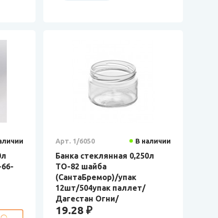
аличии
Арт. 1/6050
В наличии
0л
Банка стеклянная 0,250л
-66-
ТО-82 шайба
(СантаБремор)/упак
12шт/504упак паллет/
Дагестан Огни/
19.28 ₽