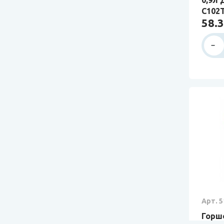
С102
58.3
Арт. 5
Горш