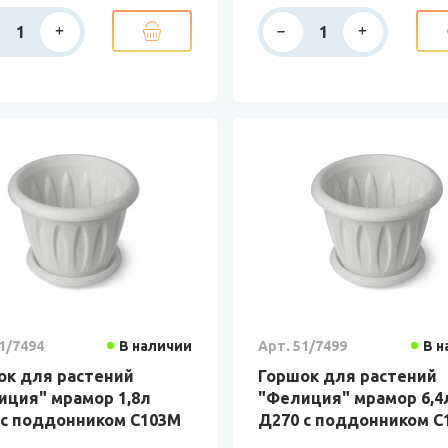
1/7494
В наличии
Арт. 51/7499
В н
ок для растений
Горшок для растений
иция" мрамор 1,8л
"Фелиция" мрамор 6,4
 с поддонником С103М
Д270 с поддонником С