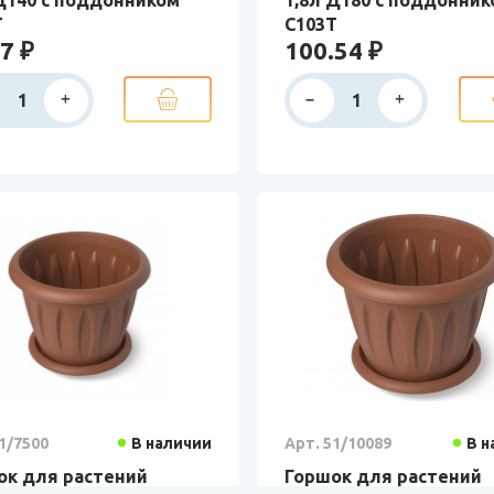
Т
С103Т
7 ₽
100.54 ₽
1/7500
В наличии
Арт. 51/10089
В н
ок для растений
Горшок для растений