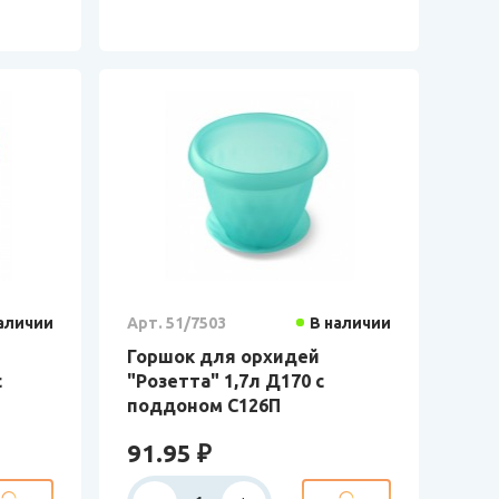
аличии
Арт. 51/7503
В наличии
Горшок для орхидей
с
"Розетта" 1,7л Д170 с
поддоном С126П
91.95 ₽