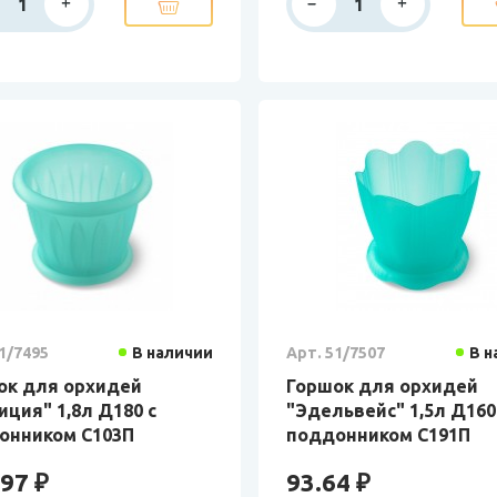
1/7495
В наличии
Арт. 51/7507
В н
ок для орхидей
Горшок для орхидей
ция" 1,8л Д180 с
"Эдельвейс" 1,5л Д160
онником С103П
поддонником С191П
97 ₽
93.64 ₽