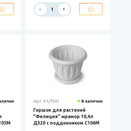
аличии
Арт. 51/7501
В наличии
Горшок для растений
л
"Фелиция" мрамор 10,4л
105М
Д320 с поддонником С106М