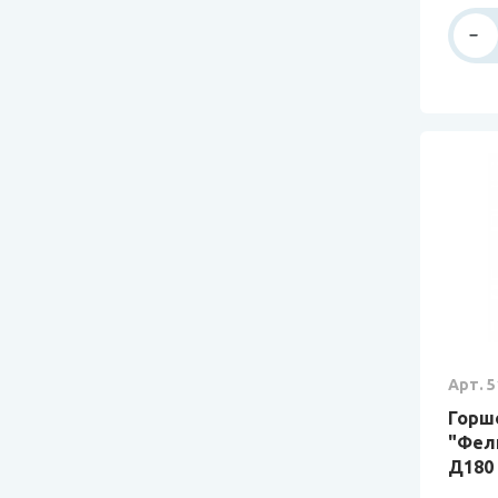
Арт. 5
Горш
"Фел
Д180