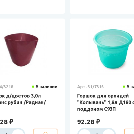
4/5218
В наличии
Арт. 51/7515
В н
ок д/цветов 3,0л
Горшок для орхидей
нс рубин /Радиан/
"Колывань" 1,8л Д180 
поддоном С93П
28 ₽
92.28 ₽