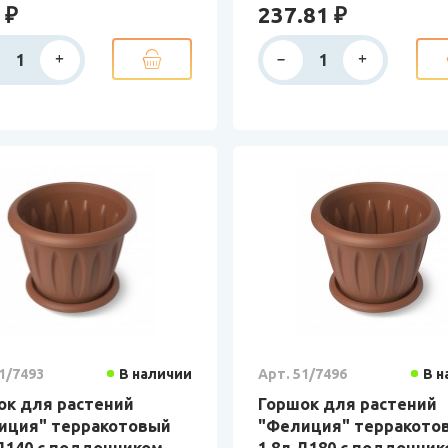
 ₽
237.81 ₽
1/7493
В наличии
Арт. 51/7496
В н
ок для растений
Горшок для растений
иция" терракотовый
"Фелиция" терракото
 Д140 с поддонником
1,8л Д180 с поддонни