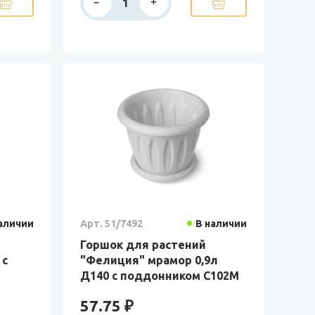
аличии
Арт. 51/7492
В наличии
Горшок для растений
 с
"Фелиция" мрамор 0,9л
Д140 с поддонником С102М
57.75 ₽