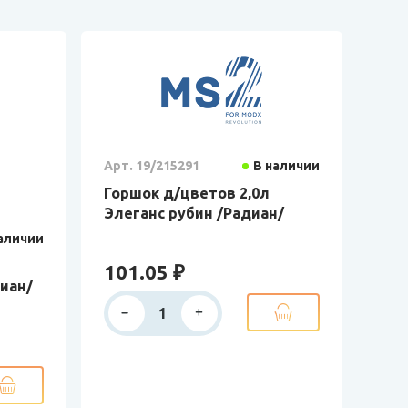
Арт. 19/215291
В наличии
Горшок д/цветов 2,0л
Элеганс рубин /Радиан/
аличии
101.05 ₽
иан/