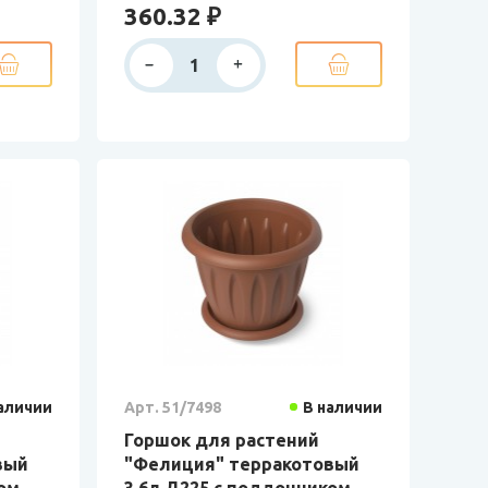
360.32 ₽
аличии
Арт. 51/7498
В наличии
Горшок для растений
вый
"Фелиция" терракотовый
ком
3,6л Д225 с поддонником