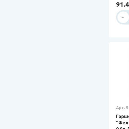
91.4
Арт. 5
Горш
"Фел
0,9л