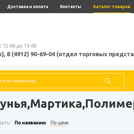
Доставка и оплата
Контакты
Каталог товаров
с 12-00 до 13-00
), 8 (4912) 90-69-04 (отдел торговых предста
КАШПО АРпласт,Дунья,Мартика,Полимербыт,Радиан.Бриг
унья,Мартика,Полиме
ать:
По названию
По цене