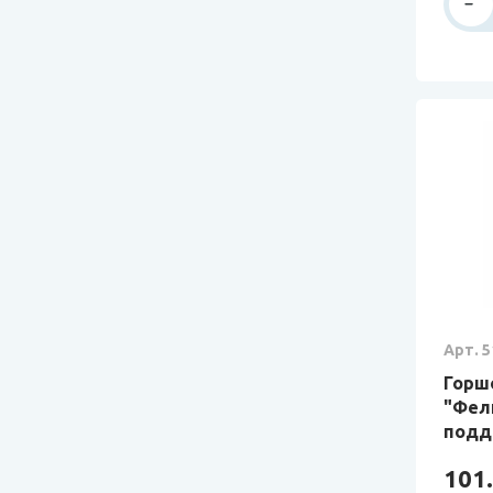
Арт. 5
Горш
"Фели
подд
101.