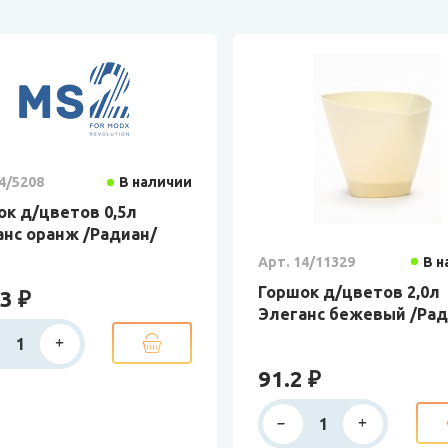
4/5208
В наличии
ок д/цветов 0,5л
анс оранж /Радиан/
Арт. 14/11329
В н
Горшок д/цветов 2,0л
3 ₽
Элеганс бежевый /Рад
91.2 ₽