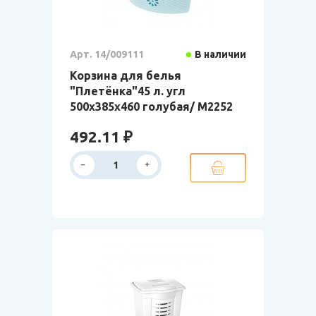
Арт. 14/009111
В наличии
Корзина для белья
"Плетёнка"45 л. угл
500х385х460 голубая/ М2252
492.11 ₽