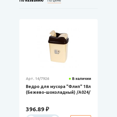
По названию
По цене
Арт. 14/7926
В наличии
Ведро для мусора "Флип" 18л
(Бежево-шоколадный) /А024/
396.89 ₽