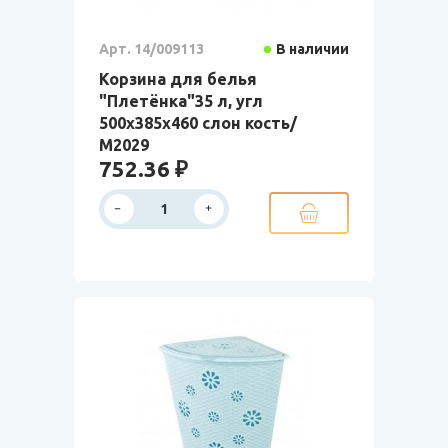
Арт. 14/009113
В наличии
Корзина для белья
"Плетёнка"35 л, угл
500х385х460 слон кость/
М2029
752.36 ₽