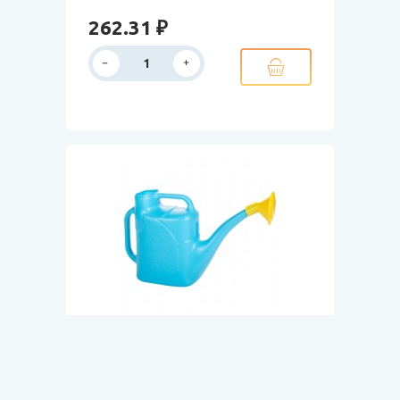
262.31 ₽
Арт. 18/2165
В наличии
Лейка 12л ДАЧНАЯ с
рассеивателем/ 10 шт в уп/