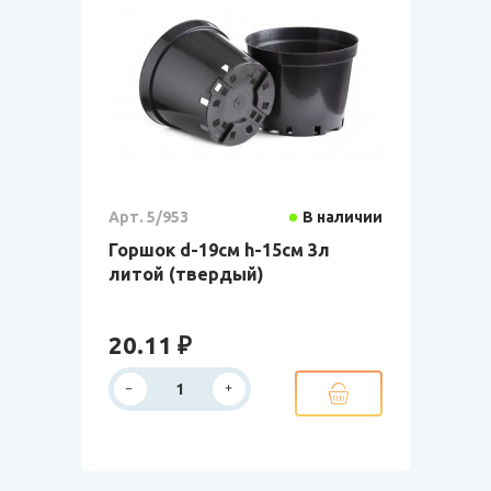
Арт. 5/953
В наличии
Горшок d-19см h-15см 3л
литой (твердый)
20.11 ₽