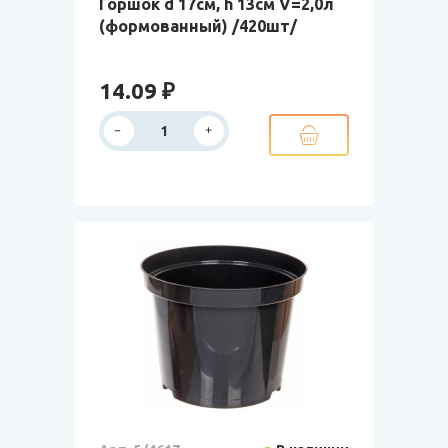
Горшок d 17см, h 13см V=2,0л
(формованный) /420шт/
14.09 ₽