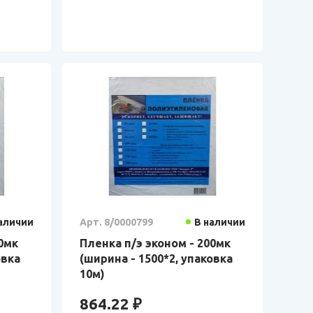
аличии
Арт. 8/0000799
В наличии
50мк
Пленка п/э эконом - 200мк
овка
(ширина - 1500*2, упаковка
10м)
864.22 ₽