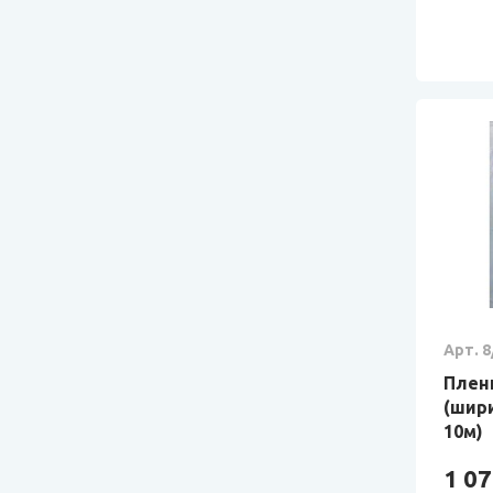
Арт. 8
Пленк
(шири
10м)
1 07