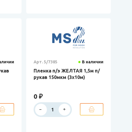
аличии
Арт. 5/7385
В наличии
укав
Пленка п/э ЖЕЛТАЯ 1,5м п/
рукав 150мкм (3х10м)
0 ₽