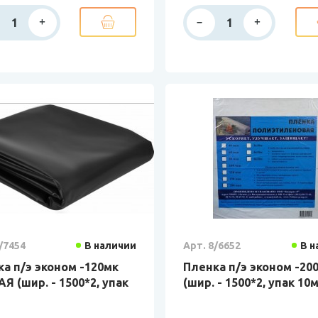
/7454
В наличии
Арт. 8/6652
В н
а п/э эконом -120мк
Пленка п/э эконом -20
Я (шир. - 1500*2, упак
(шир. - 1500*2, упак 10м