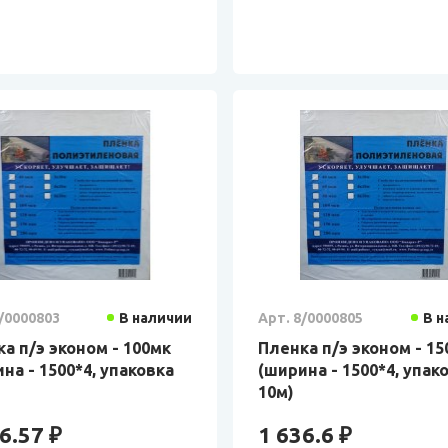
/0000803
В наличии
Арт. 8/0000805
В н
а п/э эконом - 100мк
Пленка п/э эконом - 1
на - 1500*4, упаковка
(ширина - 1500*4, упак
10м)
6.57 ₽
1 636.6 ₽