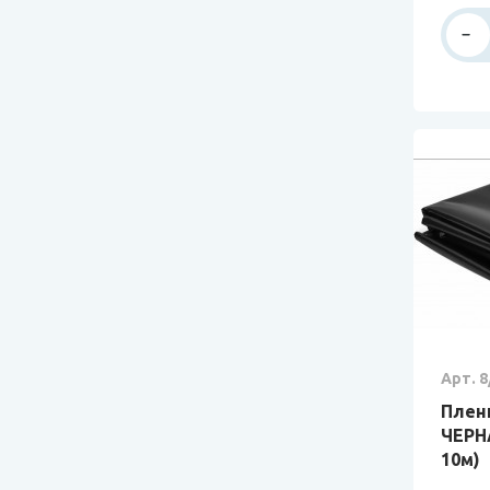
Арт. 8
Пленк
ЧЕРНА
10м)