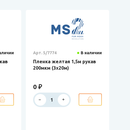
аличии
Арт. 5/7774
В наличии
укав
Пленка желтая 1,5м рукав
200мкм (3х20м)
0 ₽