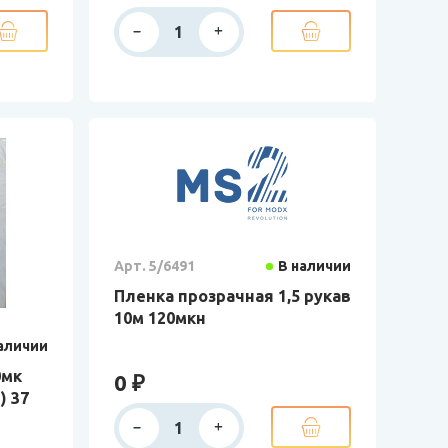
Арт. 5/6491
В наличии
Пленка прозрачная 1,5 рукав
10м 120мкн
аличии
0мк
0 ₽
) 37