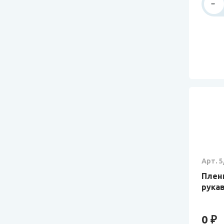
Арт. 5
Пленк
рукав
0 ₽