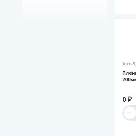
Арт. 5
Пленк
200мк
0 ₽