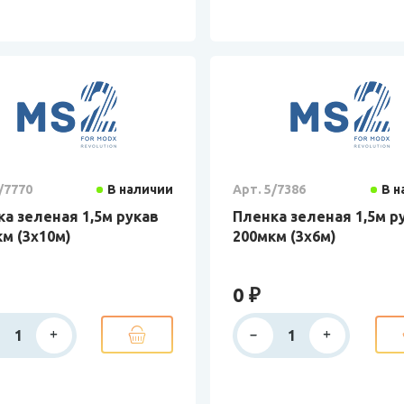
/7770
В наличии
Арт. 5/7386
В н
а зеленая 1,5м рукав
Пленка зеленая 1,5м р
м (3х10м)
200мкм (3х6м)
0 ₽