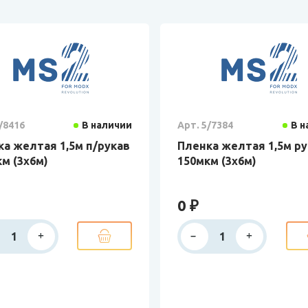
/8416
В наличии
Арт. 5/7384
В н
а желтая 1,5м п/рукав
Пленка желтая 1,5м р
м (3х6м)
150мкм (3х6м)
0 ₽