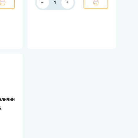
аличии
5