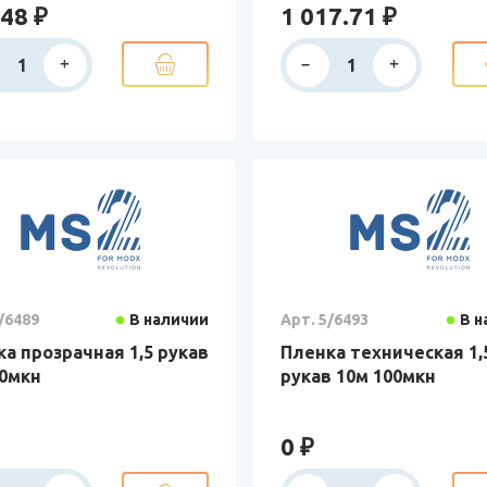
48 ₽
1 017.71 ₽
/6489
В наличии
Арт. 5/6493
В н
а прозрачная 1,5 рукав
Пленка техническая 1,
80мкн
рукав 10м 100мкн
0 ₽