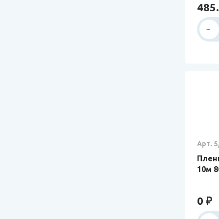
485.
Арт. 5
Пленк
10м 
0 ₽