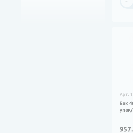
Арт. 1
Бак 4
упак/
957.