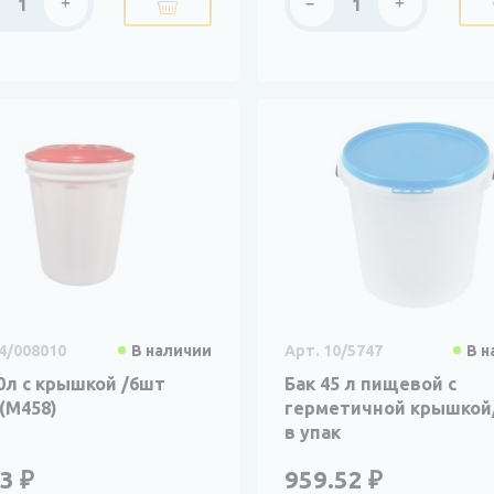
4/008010
В наличии
Арт. 10/5747
В н
0л с крышкой /6шт
Бак 45 л пищевой с
(М458)
герметичной крышкой
в упак
3 ₽
959.52 ₽