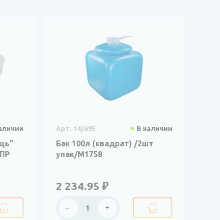
аличии
Арт. 14/695
В наличии
щь"
Бак 100л (квадрат) /2шт
9ПР
упак/М1758
2 234.95 ₽