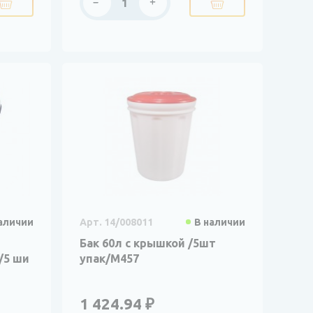
аличии
Арт. 14/008011
В наличии
Бак 60л с крышкой /5шт
/5 ши
упак/М457
1 424.94 ₽