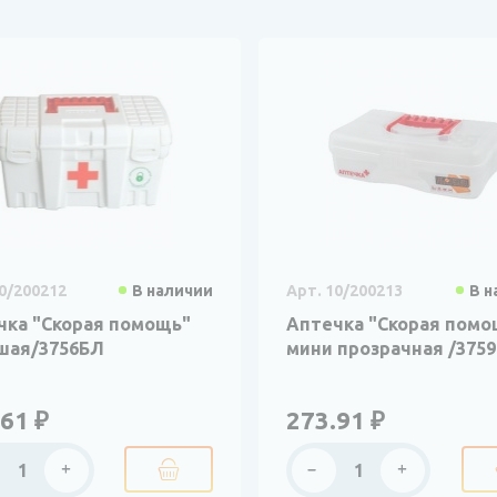
0/200212
В наличии
Арт. 10/200213
В н
чка "Скорая помощь"
Аптечка "Скорая помо
шая/3756БЛ
мини прозрачная /375
61 ₽
273.91 ₽